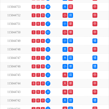
115044753
0
2
8
10
大
双
中
115044752
1
1
9
11
小
双
中
115044751
5
9
3
17
小
单
中
115044750
1
2
0
03
小
单
中
115044749
9
0
6
15
小
双
错
115044748
3
3
5
11
大
单
中
115044747
6
2
3
11
大
双
错
115044746
0
7
9
16
小
单
错
115044745
4
7
4
15
大
双
中
115044744
8
0
9
17
大
单
中
115044743
9
9
2
20
大
双
中
115044742
3
0
0
03
大
双
错