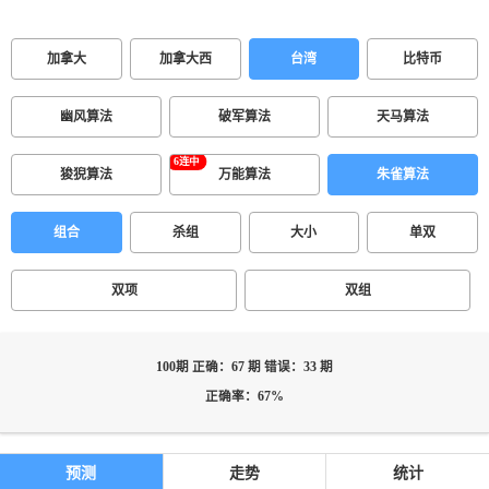
加拿大
加拿大西
台湾
比特币
幽风算法
破军算法
天马算法
狻猊算法
万能算法
朱雀算法
组合
杀组
大小
单双
双项
双组
100期 正确：67 期 错误：33 期
正确率：67%
预测
走势
统计