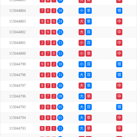
115044805
1
8
7
16
大
双
中
115044804
7
6
3
16
小
单
错
115044803
9
6
9
24
大
单
中
115044802
5
9
9
23
大
双
中
115044801
2
7
4
13
小
双
中
115044800
4
7
0
11
小
单
中
115044799
9
8
2
19
小
双
错
115044798
6
2
3
11
大
双
错
115044797
8
7
1
16
大
单
中
115044796
0
7
2
09
大
单
中
115044795
2
0
3
05
大
双
错
115044794
1
0
0
01
大
单
中
115044793
8
2
1
11
大
单
中