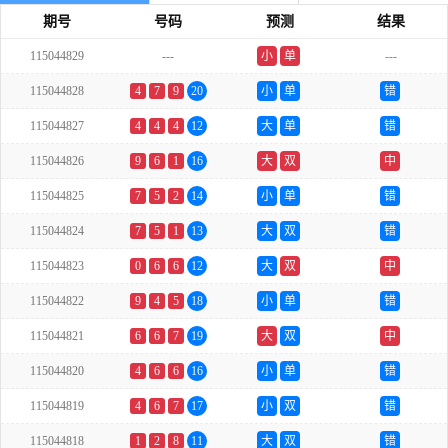
期号
号码
预测
结果
115044829
---
小
单
---
115044828
4
7
9
20
小
单
错
115044827
4
4
4
12
大
单
错
115044826
9
6
1
16
大
双
中
115044825
7
5
2
14
小
单
错
115044824
7
5
1
13
大
双
错
115044823
0
6
6
12
大
双
中
115044822
9
4
5
18
小
单
错
115044821
6
6
7
19
大
双
中
115044820
4
6
6
16
小
单
错
115044819
4
6
7
17
小
双
错
115044818
1
2
8
11
大
双
错