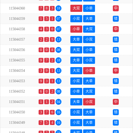
115044360
7
8
3
18
大双
小单
中
115044359
1
5
1
07
小双
大单
错
115044358
4
3
0
07
小单
大双
中
115044357
2
2
9
13
大单
小双
错
115044356
0
0
8
08
大双
小单
错
115044355
9
7
2
18
大单
小双
错
115044354
3
9
1
13
大双
小单
中
115044353
9
3
1
13
小双
大单
错
115044352
6
0
2
08
小单
大双
错
115044351
1
1
2
04
大单
小双
中
115044350
3
7
6
16
小双
大单
错
115044349
7
5
4
16
小双
大单
错