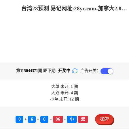
台湾28预测 易记网址:28yc.com-加拿大2.8-加拿大2.8预测|神测在线预测pc|飞飞28加拿大在线预测_极致火热优质的免费预测
第
115044371
期 距下期:
开奖中
广告开关：
大单
未开:
1
期
大双
未开:
4
期
小单
未开:
12
期
0
6
0
06
小
双
咪牌
+
+
=
-