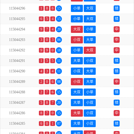
115044296
1
8
6
15
小单
大双
错
115044295
6
5
4
15
小单
大双
错
115044294
9
7
4
20
大双
小单
中
115044293
3
0
3
06
小双
大单
中
115044292
9
9
0
18
小单
大双
中
115044291
1
5
5
11
大单
小双
错
115044290
4
3
4
11
小双
大单
错
115044289
2
0
6
08
小双
大单
中
115044288
2
7
6
15
大双
小单
错
115044287
5
8
7
20
大单
小双
错
115044286
8
7
0
15
大单
小双
中
115044285
6
0
1
07
大单
小双
错