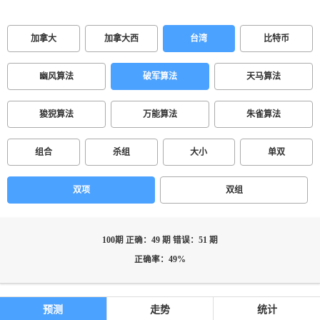
加拿大
加拿大西
台湾
比特币
幽风算法
破军算法
天马算法
狻猊算法
万能算法
朱雀算法
组合
杀组
大小
单双
双项
双组
100期 正确：49 期 错误：51 期
正确率：49%
预测
走势
统计