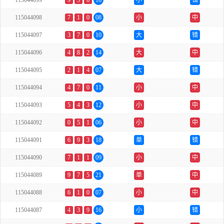
115044099
9
3
6
18
小
错
115044098
7
1
0
08
小
中
115044097
3
7
0
10
大
错
115044096
4
8
2
14
大
中
115044095
2
1
4
07
大
错
115044094
4
7
0
11
小
中
115044093
5
4
3
12
小
中
115044092
0
5
1
06
小
中
115044091
6
9
3
18
单
错
115044090
7
1
1
09
小
中
115044089
9
7
5
21
单
中
115044088
6
1
0
07
小
中
115044087
4
3
9
16
小
错