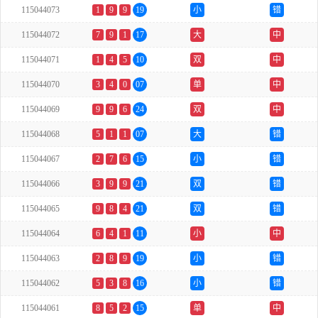
115044073
1
9
9
19
小
错
115044072
7
9
1
17
大
中
115044071
1
4
5
10
双
中
115044070
3
4
0
07
单
中
115044069
9
9
6
24
双
中
115044068
5
1
1
07
大
错
115044067
2
7
6
15
小
错
115044066
3
9
9
21
双
错
115044065
9
8
4
21
双
错
115044064
6
4
1
11
小
中
115044063
2
8
9
19
小
错
115044062
5
3
8
16
小
错
115044061
8
5
2
15
单
中