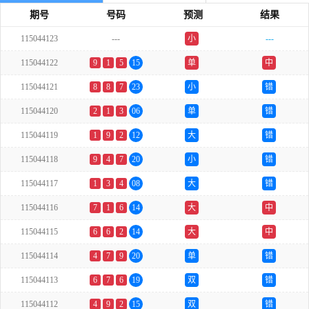
期号
号码
预测
结果
115044123
---
小
---
115044122
9
1
5
15
单
中
115044121
8
8
7
23
小
错
115044120
2
1
3
06
单
错
115044119
1
9
2
12
大
错
115044118
9
4
7
20
小
错
115044117
1
3
4
08
大
错
115044116
7
1
6
14
大
中
115044115
6
6
2
14
大
中
115044114
4
7
9
20
单
错
115044113
6
7
6
19
双
错
115044112
4
9
2
15
双
错