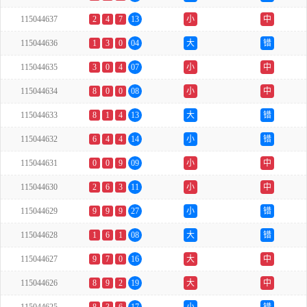
115044637
2
4
7
13
小
中
115044636
1
3
0
04
大
错
115044635
3
0
4
07
小
中
115044634
8
0
0
08
小
中
115044633
8
1
4
13
大
错
115044632
6
4
4
14
小
错
115044631
0
0
9
09
小
中
115044630
2
6
3
11
小
中
115044629
9
9
9
27
小
错
115044628
1
6
1
08
大
错
115044627
9
7
0
16
大
中
115044626
8
9
2
19
大
中