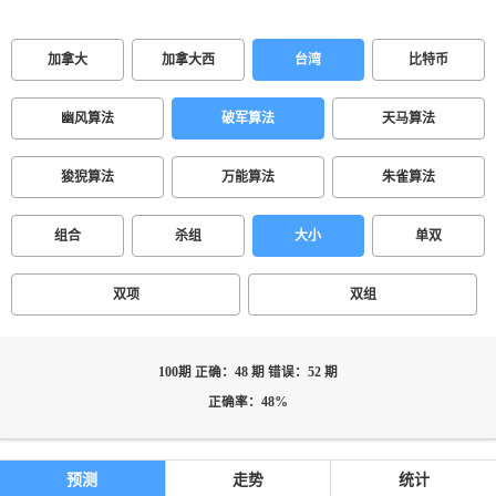
加拿大
加拿大西
台湾
比特币
幽风算法
破军算法
天马算法
狻猊算法
万能算法
朱雀算法
组合
杀组
大小
单双
双项
双组
100期 正确：48 期 错误：52 期
正确率：48%
预测
走势
统计