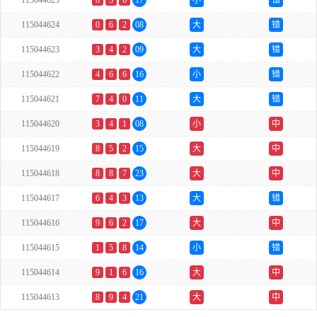
115044625
8
3
6
17
小
错
115044624
0
6
2
08
大
错
115044623
3
4
2
09
大
错
115044622
4
6
6
16
小
错
115044621
7
4
0
11
大
错
115044620
3
4
1
08
小
中
115044619
8
5
2
15
大
中
115044618
8
8
7
23
大
中
115044617
6
4
3
13
大
错
115044616
9
6
2
17
大
中
115044615
1
5
8
14
小
错
115044614
9
1
6
16
大
中
115044613
8
9
4
21
大
中