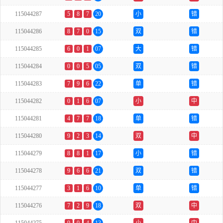
115044287
5
8
7
20
小
错
115044286
8
7
0
15
双
错
115044285
6
0
1
07
大
错
115044284
0
0
5
05
双
错
115044283
7
9
6
22
单
错
115044282
0
1
6
07
小
中
115044281
4
7
7
18
单
错
115044280
9
2
3
14
双
中
115044279
8
8
1
17
小
错
115044278
9
6
6
21
双
错
115044277
3
1
6
10
单
错
115044276
7
2
9
18
双
中