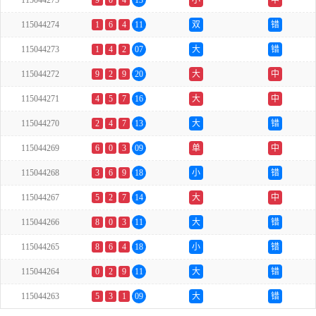
115044275
9
0
4
13
小
中
115044274
1
6
4
11
双
错
115044273
1
4
2
07
大
错
115044272
9
2
9
20
大
中
115044271
4
5
7
16
大
中
115044270
2
4
7
13
大
错
115044269
6
0
3
09
单
中
115044268
3
6
9
18
小
错
115044267
5
2
7
14
大
中
115044266
8
0
3
11
大
错
115044265
8
6
4
18
小
错
115044264
0
2
9
11
大
错
115044263
5
3
1
09
大
错