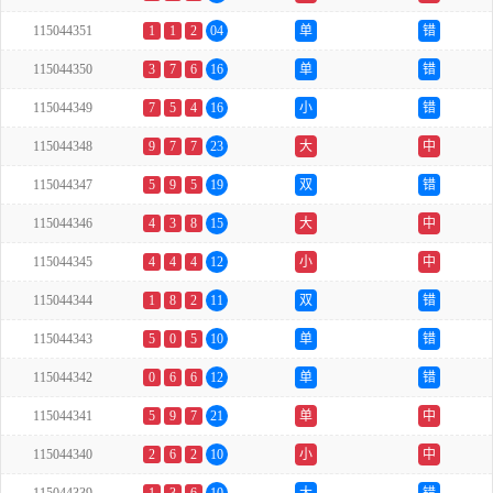
115044351
1
1
2
04
单
错
115044350
3
7
6
16
单
错
115044349
7
5
4
16
小
错
115044348
9
7
7
23
大
中
115044347
5
9
5
19
双
错
115044346
4
3
8
15
大
中
115044345
4
4
4
12
小
中
115044344
1
8
2
11
双
错
115044343
5
0
5
10
单
错
115044342
0
6
6
12
单
错
115044341
5
9
7
21
单
中
115044340
2
6
2
10
小
中