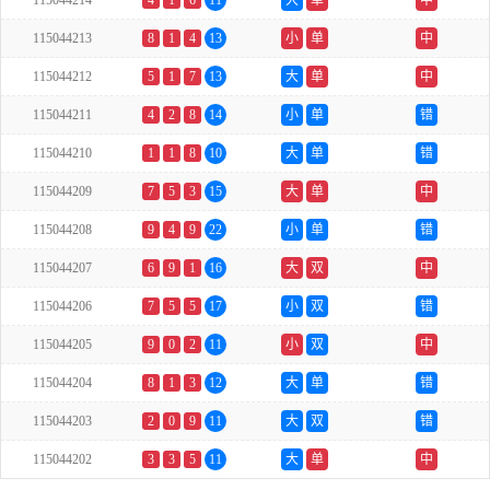
115044214
4
1
6
11
大
单
中
115044213
8
1
4
13
小
单
中
115044212
5
1
7
13
大
单
中
115044211
4
2
8
14
小
单
错
115044210
1
1
8
10
大
单
错
115044209
7
5
3
15
大
单
中
115044208
9
4
9
22
小
单
错
115044207
6
9
1
16
大
双
中
115044206
7
5
5
17
小
双
错
115044205
9
0
2
11
小
双
中
115044204
8
1
3
12
大
单
错
115044203
2
0
9
11
大
双
错
115044202
3
3
5
11
大
单
中