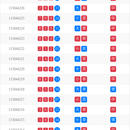
115044226
2
8
3
13
大
单
中
115044225
7
9
8
24
小
双
中
115044224
0
2
9
11
大
单
中
115044223
8
5
4
17
大
单
中
115044222
2
1
2
05
小
双
中
115044221
2
4
4
10
大
双
中
115044220
2
8
0
10
大
双
中
115044219
0
8
5
13
小
单
中
115044218
5
5
0
10
大
单
错
115044217
4
0
3
07
小
双
中
115044216
3
0
8
11
大
单
中
115044215
1
8
5
14
小
单
错