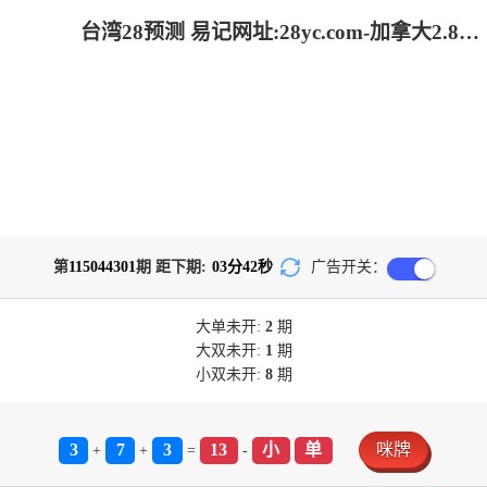
台湾28预测 易记网址:28yc.com-加拿大2.8-加拿大2.8预测|神测在线预测pc|飞飞28加拿大在线预测_极致火热优质的免费预测
第
115044301
期 距下期:
03
分
42
秒
广告开关：
大单
未开:
2
期
大双
未开:
1
期
小双
未开:
8
期
3
7
3
13
小
单
咪牌
+
+
=
-