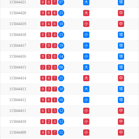
115044421
0
0
7
07
大
错
115044420
9
8
8
25
大
中
115044419
0
4
6
10
小
中
115044418
6
5
4
15
小
错
115044417
7
9
3
19
小
错
115044416
9
5
0
14
小
错
115044415
2
3
3
08
大
错
115044414
6
8
7
21
大
中
115044413
0
3
7
10
大
错
115044412
9
6
1
16
小
错
115044411
6
1
5
12
小
中
115044410
6
2
4
12
小
中
115044409
4
0
7
11
小
中