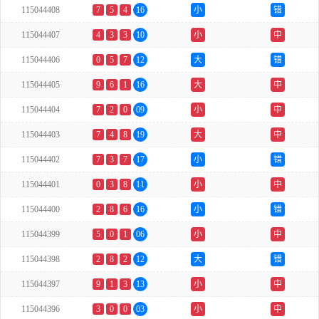
115044408
7
5
4
16
小
错
115044407
4
3
3
10
小
中
115044406
0
5
7
12
大
错
115044405
9
6
1
16
大
中
115044404
7
2
0
09
小
中
115044403
7
4
8
19
大
中
115044402
7
3
7
17
小
错
115044401
0
3
8
11
小
中
115044400
2
8
6
16
小
错
115044399
5
0
1
06
小
中
115044398
2
8
2
12
大
错
115044397
9
1
3
13
小
中
115044396
3
0
0
03
小
中