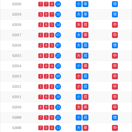
62020
7
7
0
14
小
单
错
62019
3
0
7
10
大
单
错
62018
1
8
5
14
大
双
中
62017
1
2
2
05
大
单
中
62016
2
0
5
07
大
双
错
62015
8
5
8
21
大
双
中
62014
5
6
4
15
小
单
中
62013
1
2
6
09
小
双
中
62012
1
2
0
03
小
双
中
62011
7
8
3
18
小
双
中
62010
8
9
6
23
大
单
中
62009
7
5
9
21
小
双
错
62008
7
0
6
13
大
单
中