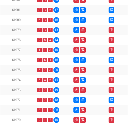
61982
6
9
5
20
大
双
中
61981
8
3
6
17
小
双
错
61980
6
3
7
16
小
单
错
61979
3
3
7
13
大
单
中
61978
2
8
4
14
大
双
中
61977
1
1
8
10
小
双
中
61976
9
6
1
16
小
单
错
61975
5
7
8
20
大
双
中
61974
5
4
6
15
大
双
中
61973
7
7
5
19
大
单
中
61972
8
7
3
18
小
单
错
61971
3
1
2
06
大
双
中
61970
2
1
7
10
小
双
中