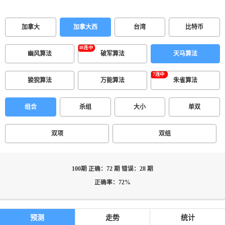
加拿大
加拿大西
台湾
比特币
幽风算法
破军算法
天马算法
狻猊算法
万能算法
朱雀算法
组合
杀组
大小
单双
双项
双组
100期 正确：72 期 错误：28 期
正确率：72%
预测
走势
统计