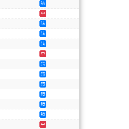
错
中
错
错
错
中
错
错
错
错
错
错
中