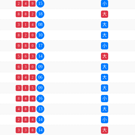
15
小
2
4
9
18
大
8
8
2
08
大
3
1
4
10
大
8
2
0
17
小
9
8
0
14
大
5
6
3
09
大
6
3
0
06
大
0
4
2
09
大
3
1
5
16
小
8
4
4
13
大
4
8
1
14
小
2
8
4
14
大
3
3
8