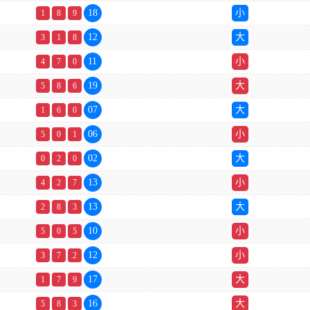
18
小
1
8
9
12
大
3
1
8
11
小
4
7
0
19
大
5
8
6
07
大
1
6
0
06
小
5
0
1
02
大
0
2
0
13
小
4
2
7
13
大
2
8
3
10
小
5
0
5
12
小
3
7
2
17
大
1
7
9
16
大
5
8
3