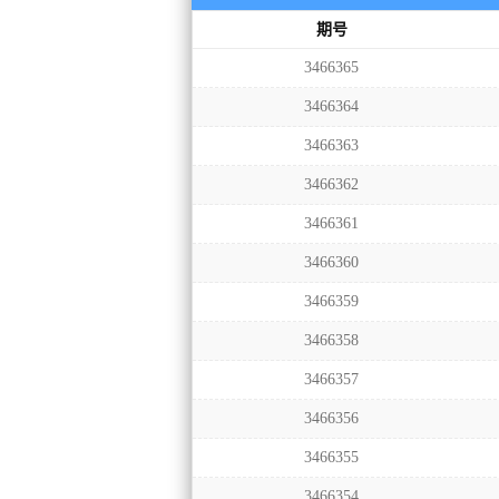
期号
3466365
3466364
3466363
3466362
3466361
3466360
3466359
3466358
3466357
3466356
3466355
3466354