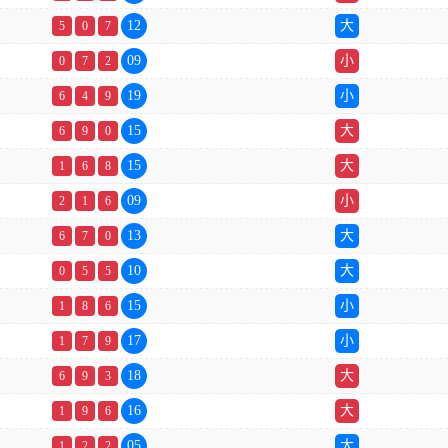
12
大
5
0
7
09
小
0
7
2
19
小
6
4
9
15
大
6
9
0
15
大
1
6
8
09
小
2
1
6
13
大
6
7
0
10
大
0
5
5
15
小
1
8
6
17
小
1
7
9
18
大
6
9
3
16
大
1
9
6
05
大
1
2
2