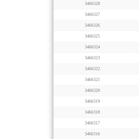
3466328
3466327
3466326
3466325
3466324
3466323
3466322
3466321
3466320
3466319
3466318
3466317
3466316