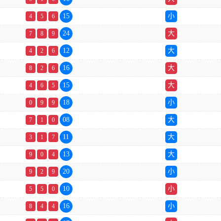
15
小
4
5
6
24
大
7
8
9
12
大
4
2
6
16
大
8
2
6
15
大
4
6
5
18
小
0
9
9
08
大
7
1
0
11
大
3
1
7
13
大
9
0
4
20
小
9
2
9
10
小
5
5
0
16
小
8
4
4