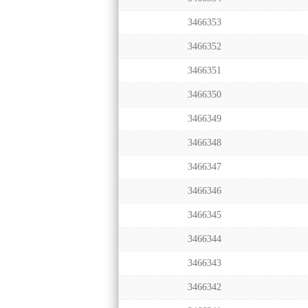
3466353
3466352
3466351
3466350
3466349
3466348
3466347
3466346
3466345
3466344
3466343
3466342