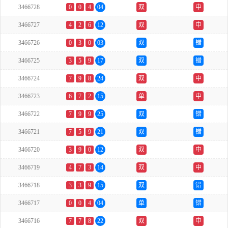
3466728
0
0
4
04
双
中
3466727
4
2
6
12
双
中
3466726
0
3
0
03
双
错
3466725
3
5
9
17
双
错
3466724
7
9
8
24
双
中
3466723
6
7
2
15
单
中
3466722
7
9
9
25
双
错
3466721
7
5
9
21
双
错
3466720
3
9
0
12
双
中
3466719
4
7
3
14
双
中
3466718
3
3
9
15
双
错
3466717
0
0
4
04
单
错
3466716
7
7
8
22
双
中