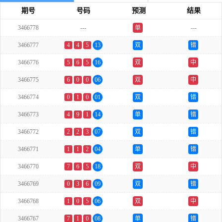
期号
号码
预测
结果
3466778
---
单
---
3466777
4
4
5
13
双
错
3466776
5
6
5
16
双
中
3466775
6
0
0
06
双
中
3466774
0
1
0
01
双
错
3466773
4
9
1
14
单
错
3466772
2
2
3
07
双
错
3466771
1
1
2
04
单
错
3466770
7
6
5
18
双
中
3466769
0
3
6
09
双
错
3466768
1
0
5
06
双
中
3466767
7
1
0
08
单
错