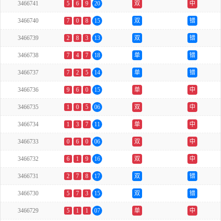
3466741
5
6
9
20
双
中
3466740
7
0
8
15
双
错
3466739
2
8
3
13
双
错
3466738
7
4
7
18
单
错
3466737
7
2
5
14
单
错
3466736
9
6
0
15
单
中
3466735
1
0
5
06
双
中
3466734
1
3
7
11
单
中
3466733
0
6
0
06
双
中
3466732
6
1
9
16
双
中
3466731
2
7
8
17
双
错
3466730
5
7
3
15
双
错
3466729
5
1
1
07
单
中