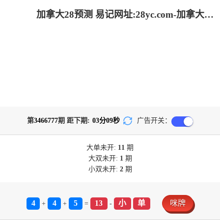
加拿大28预测 易记网址:28yc.com-加拿大2.8-加拿大2.8预测|神测在线预测pc|飞飞28加拿大在线预测_极致火热优质的免费预测
第
3466777
期 距下期:
03
分
09
秒
广告开关：
大单
未开:
11
期
大双
未开:
1
期
小双
未开:
2
期
4
4
5
13
小
单
咪牌
+
+
=
-