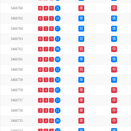
3466766
8
4
9
21
单
中
3466765
6
7
3
16
单
错
3466764
7
2
8
17
双
错
3466763
0
2
9
11
双
错
3466762
4
2
2
08
双
中
3466761
3
0
5
08
单
错
3466760
0
9
3
12
双
中
3466759
9
5
2
16
单
错
3466758
3
4
0
07
单
中
3466757
4
4
5
13
单
中
3466756
3
4
4
11
单
中
3466755
5
4
0
09
单
中