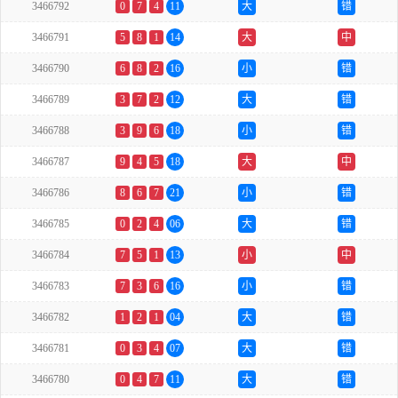
3466792
0
7
4
11
大
错
3466791
5
8
1
14
大
中
3466790
6
8
2
16
小
错
3466789
3
7
2
12
大
错
3466788
3
9
6
18
小
错
3466787
9
4
5
18
大
中
3466786
8
6
7
21
小
错
3466785
0
2
4
06
大
错
3466784
7
5
1
13
小
中
3466783
7
3
6
16
小
错
3466782
1
2
1
04
大
错
3466781
0
3
4
07
大
错
3466780
0
4
7
11
大
错