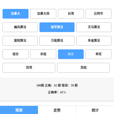
加拿大
加拿大西
台湾
比特币
幽风算法
破军算法
天马算法
狻猊算法
万能算法
朱雀算法
组合
杀组
大小
单双
双项
双组
100期 正确：41 期 错误：59 期
正确率：41%
预测
走势
统计