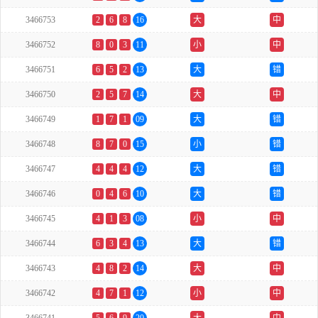
3466753
2
6
8
16
大
中
3466752
8
0
3
11
小
中
3466751
6
5
2
13
大
错
3466750
2
5
7
14
大
中
3466749
1
7
1
09
大
错
3466748
8
7
0
15
小
错
3466747
4
4
4
12
大
错
3466746
0
4
6
10
大
错
3466745
4
1
3
08
小
中
3466744
6
3
4
13
大
错
3466743
4
8
2
14
大
中
3466742
4
7
1
12
小
中