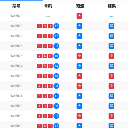
期号
号码
预测
结果
3466829
---
大
---
双
3466828
2
9
1
12
大
错
3466827
2
7
3
12
大
错
3466826
0
2
3
05
大
错
3466825
4
6
0
10
小
中
3466824
9
5
0
14
小
错
3466823
7
9
2
18
大
中
3466822
4
3
1
08
小
中
3466821
3
3
5
11
大
错
3466820
1
3
2
06
大
错
3466819
1
2
2
05
小
中
3466818
3
8
2
13
大
错