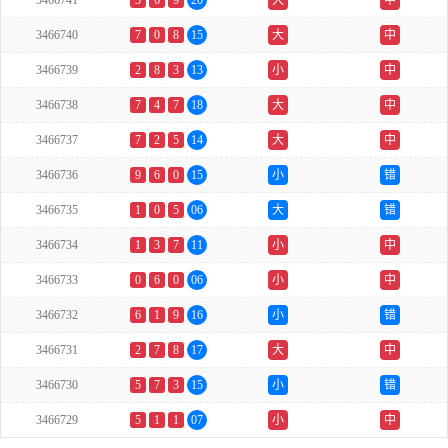
3466741
5
6
9
20
大
中
3466740
7
0
8
15
大
中
3466739
2
8
3
13
小
中
3466738
7
4
7
18
大
中
3466737
7
2
5
14
大
中
3466736
9
6
0
15
小
错
3466735
1
0
5
06
大
错
3466734
1
3
7
11
小
中
3466733
0
6
0
06
小
中
3466732
6
1
9
16
小
错
3466731
2
7
8
17
大
中
3466730
5
7
3
15
小
错
3466729
5
1
1
07
小
中