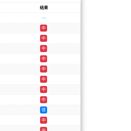
结果
---
中
中
中
中
中
中
中
中
错
中
中