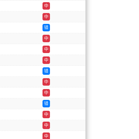
中
中
错
中
中
中
错
中
中
错
中
中
中