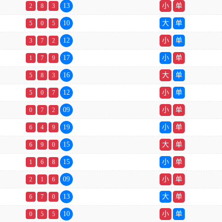
13
小
单
2
8
3
10
大
单
5
0
5
12
小
单
3
7
2
17
小
单
1
7
9
16
大
单
5
8
3
12
小
单
5
0
7
09
小
单
0
7
2
19
小
单
6
4
9
15
大
单
6
9
0
15
小
单
1
6
8
09
小
单
2
1
6
13
大
单
6
7
0
10
小
单
0
5
5