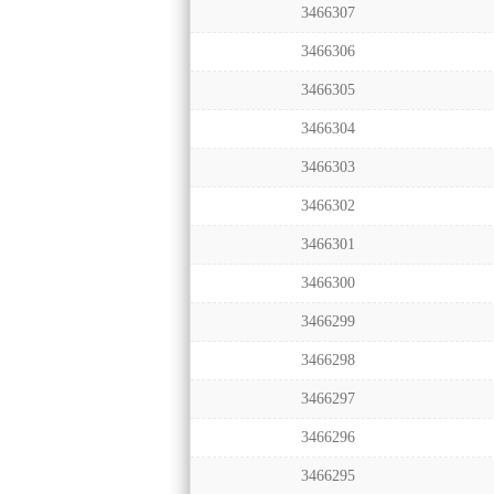
3466307
3466306
3466305
3466304
3466303
3466302
3466301
3466300
3466299
3466298
3466297
3466296
3466295