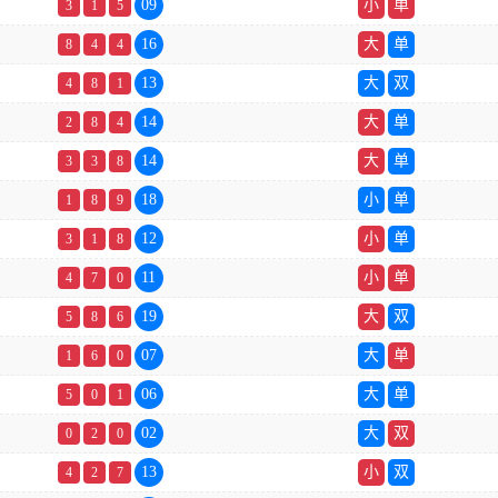
09
小
单
3
1
5
16
大
单
8
4
4
13
大
双
4
8
1
14
大
单
2
8
4
14
大
单
3
3
8
18
小
单
1
8
9
12
小
单
3
1
8
11
小
单
4
7
0
19
大
双
5
8
6
07
大
单
1
6
0
06
大
单
5
0
1
02
大
双
0
2
0
13
小
双
4
2
7