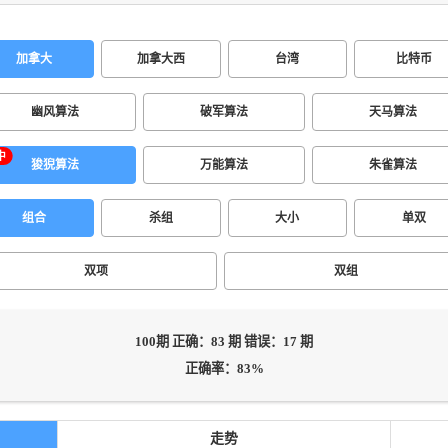
加拿大
加拿大西
台湾
比特币
幽风算法
破军算法
天马算法
狻猊算法
万能算法
朱雀算法
组合
杀组
大小
单双
双项
双组
100期 正确：83 期 错误：17 期
正确率：83%
走势