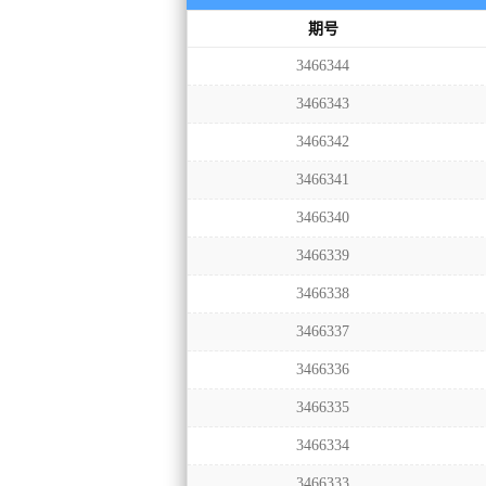
期号
3466344
3466343
3466342
3466341
3466340
3466339
3466338
3466337
3466336
3466335
3466334
3466333