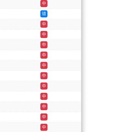
中
错
中
中
中
中
中
中
中
中
中
中
中