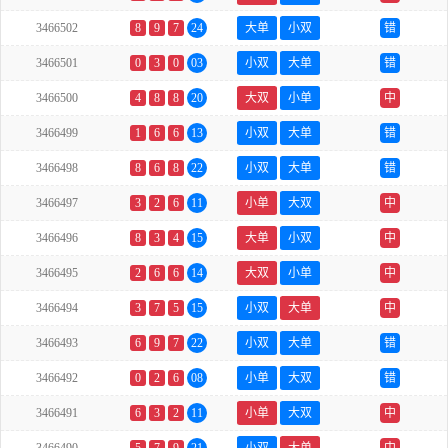
3466502
8
9
7
24
大单
小双
错
3466501
0
3
0
03
小双
大单
错
3466500
4
8
8
20
大双
小单
中
3466499
1
6
6
13
小双
大单
错
3466498
8
6
8
22
小双
大单
错
3466497
3
2
6
11
小单
大双
中
3466496
8
3
4
15
大单
小双
中
3466495
2
6
6
14
大双
小单
中
3466494
3
7
5
15
小双
大单
中
3466493
6
9
7
22
小双
大单
错
3466492
0
2
6
08
小单
大双
错
3466491
6
3
2
11
小单
大双
中