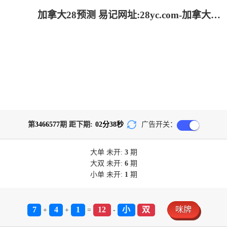
加拿大28预测 易记网址:28yc.com-加拿大2.8-加拿大2.8预测|神测在线预测pc|飞飞28加拿大在线预测_极致火热优质的免费预测
第
3466577
期 距下期:
02
分
37
秒
广告开关：
大单
未开:
3
期
大双
未开:
6
期
小单
未开:
1
期
7
4
1
12
小
双
咪牌
+
+
=
-