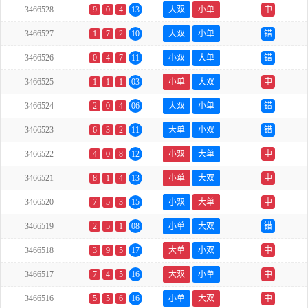
3466528
9
0
4
13
大双
小单
中
3466527
1
7
2
10
大双
小单
错
3466526
0
4
7
11
小双
大单
错
3466525
1
1
1
03
小单
大双
中
3466524
2
0
4
06
大双
小单
错
3466523
6
3
2
11
大单
小双
错
3466522
4
0
8
12
小双
大单
中
3466521
8
1
4
13
小单
大双
中
3466520
7
5
3
15
小双
大单
中
3466519
2
5
1
08
小单
大双
错
3466518
3
9
5
17
大单
小双
中
3466517
7
4
5
16
大双
小单
中
3466516
5
5
6
16
小单
大双
中