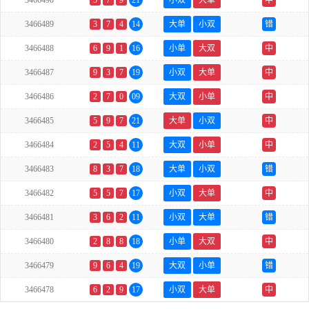
3466490
5
7
9
21
小双
大单
中
3466489
3
7
4
14
大单
小双
错
3466488
6
9
1
16
小单
大双
中
3466487
9
3
7
19
小双
大单
中
3466486
2
7
0
09
大双
小单
中
3466485
5
9
7
21
大单
小双
中
3466484
2
5
4
11
大双
小单
中
3466483
8
3
7
18
大单
小双
错
3466482
5
5
7
17
小双
大单
中
3466481
3
6
2
11
小双
大单
错
3466480
2
8
8
18
小单
大双
中
3466479
9
6
4
19
大双
小单
错
3466478
6
2
9
17
小双
大单
中