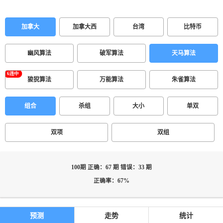
加拿大
加拿大西
台湾
比特币
幽风算法
破军算法
天马算法
狻猊算法
万能算法
朱雀算法
组合
杀组
大小
单双
双项
双组
100期 正确：67 期 错误：33 期
正确率：67%
预测
走势
统计