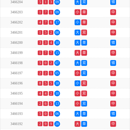
3466204
5
1
3
09
大
双
错
3466203
1
7
1
09
小
单
中
3466202
4
7
6
17
小
单
中
3466201
1
5
2
08
大
双
中
3466200
3
3
4
10
大
单
错
3466199
1
7
7
15
大
单
中
3466198
5
0
2
07
大
双
错
3466197
2
2
1
05
小
双
中
3466196
8
5
5
18
小
双
中
3466195
4
4
2
10
小
双
中
3466194
2
6
5
13
小
双
中
3466193
5
0
1
06
大
单
错
3466192
2
9
9
20
大
单
中