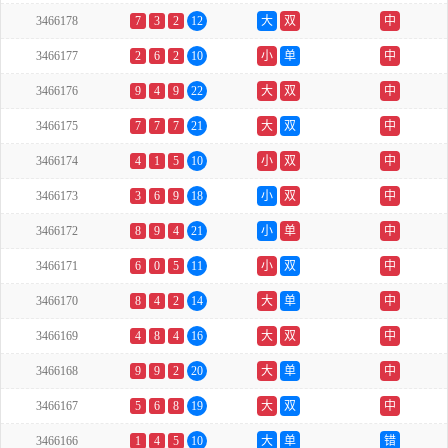
3466178
7
3
2
12
大
双
中
3466177
2
6
2
10
小
单
中
3466176
9
4
9
22
大
双
中
3466175
7
7
7
21
大
双
中
3466174
4
1
5
10
小
双
中
3466173
3
6
9
18
小
双
中
3466172
8
9
4
21
小
单
中
3466171
6
0
5
11
小
双
中
3466170
8
4
2
14
大
单
中
3466169
4
8
4
16
大
双
中
3466168
9
9
2
20
大
单
中
3466167
5
6
8
19
大
双
中
3466166
1
4
5
10
大
单
错