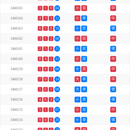
3466165
3
1
0
04
小
双
中
3466164
4
3
5
12
小
单
中
3466163
6
5
8
19
小
双
错
3466162
3
1
2
06
小
双
中
3466161
2
5
8
15
小
双
错
3466160
8
4
1
13
小
双
中
3466159
1
6
1
08
大
双
中
3466158
7
0
7
14
大
单
中
3466157
1
6
1
08
大
单
错
3466156
4
8
4
16
小
单
错
3466155
5
1
1
07
小
双
中
3466154
9
8
9
26
小
单
错