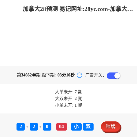
加拿大28预测 易记网址:28yc.com-加拿大2.8-加拿大2.8预测|神测在线预测pc|飞飞28加拿大在线预测_极致火热优质的免费预测
第
3466240
期 距下期:
03
分
10
秒
广告开关：
大单
未开:
7
期
大双
未开:
2
期
小单
未开:
1
期
2
2
0
04
小
双
咪牌
+
+
=
-