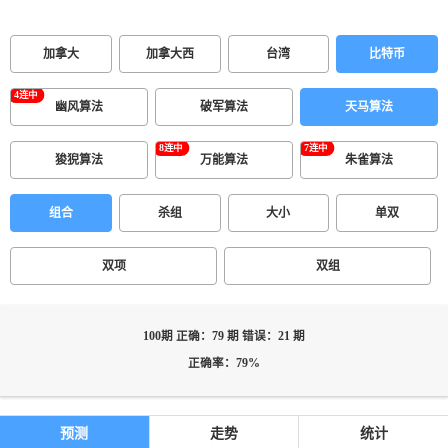
加拿大
加拿大西
台湾
比特币
幽风算法
破军算法
天马算法
狻猊算法
万能算法
朱雀算法
组合
杀组
大小
单双
双项
双组
100期 正确：79 期 错误：21 期
正确率：79%
预测
走势
统计