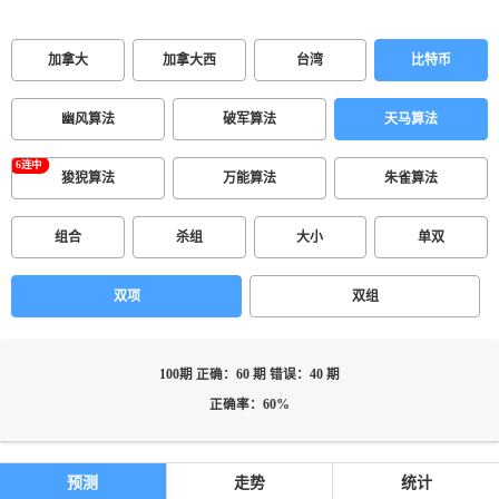
加拿大
加拿大西
台湾
比特币
幽风算法
破军算法
天马算法
狻猊算法
万能算法
朱雀算法
组合
杀组
大小
单双
双项
双组
100期 正确：60 期 错误：40 期
正确率：60%
预测
走势
统计