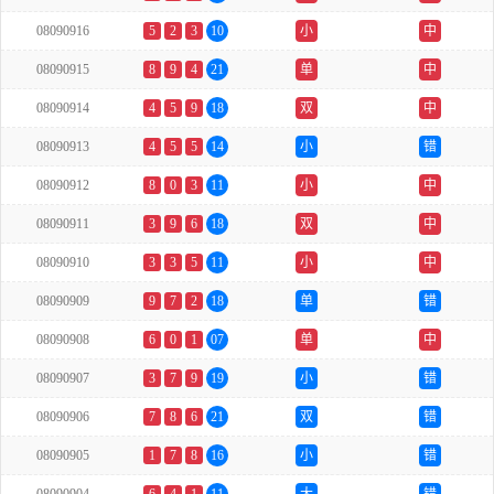
08090916
5
2
3
10
小
中
08090915
8
9
4
21
单
中
08090914
4
5
9
18
双
中
08090913
4
5
5
14
小
错
08090912
8
0
3
11
小
中
08090911
3
9
6
18
双
中
08090910
3
3
5
11
小
中
08090909
9
7
2
18
单
错
08090908
6
0
1
07
单
中
08090907
3
7
9
19
小
错
08090906
7
8
6
21
双
错
08090905
1
7
8
16
小
错