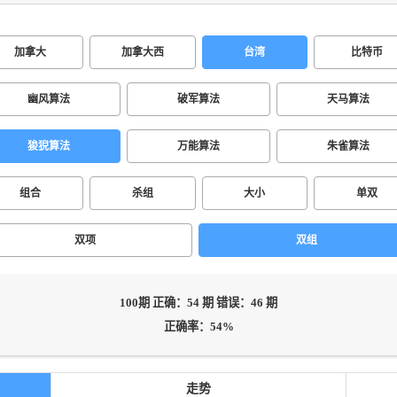
加拿大
加拿大西
台湾
比特币
幽风算法
破军算法
天马算法
狻猊算法
万能算法
朱雀算法
组合
杀组
大小
单双
双项
双组
100期 正确：54 期 错误：46 期
正确率：54%
走势