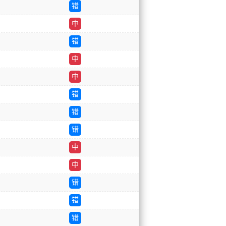
错
中
错
中
中
错
错
错
中
中
错
错
错