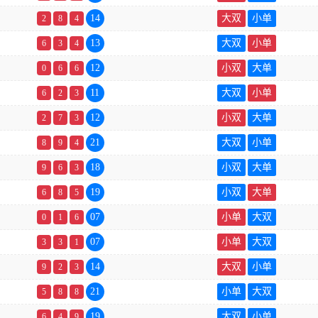
14
大双
小单
2
8
4
13
大双
小单
6
3
4
12
小双
大单
0
6
6
11
大双
小单
6
2
3
12
小双
大单
2
7
3
21
大双
小单
8
9
4
18
小双
大单
9
6
3
19
小双
大单
6
8
5
07
小单
大双
0
1
6
07
小单
大双
3
3
1
14
大双
小单
9
2
3
21
小单
大双
5
8
8
19
大双
小单
6
4
9