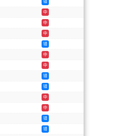
错
中
中
中
错
中
中
错
错
中
中
错
错