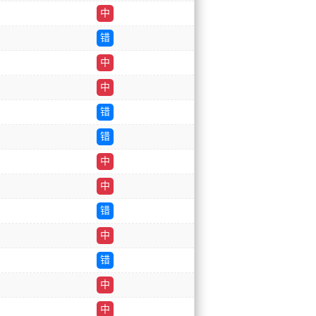
中
错
中
中
错
错
中
中
错
中
错
中
中