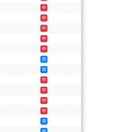
中
中
中
中
中
错
错
中
中
中
中
错
错