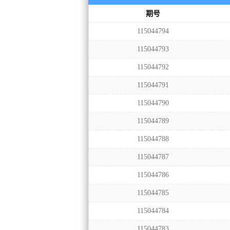
期号
115044794
115044793
115044792
115044791
115044790
115044789
115044788
115044787
115044786
115044785
115044784
115044783