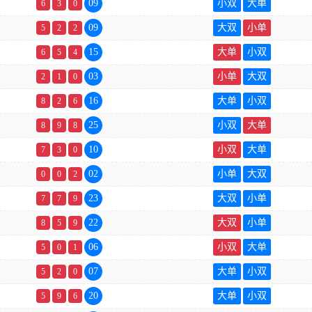
09
小双
大单
6
3
0
09
大双
小单
5
2
2
15
大单
小双
6
5
4
03
小单
大双
2
1
0
16
大单
小双
8
2
6
25
小双
大单
8
9
8
10
小双
大单
7
3
0
02
小单
大双
0
0
2
23
大双
小单
7
7
9
22
大双
小单
8
5
9
06
小双
大单
5
0
1
07
大单
小双
5
2
0
20
大单
小双
5
9
6