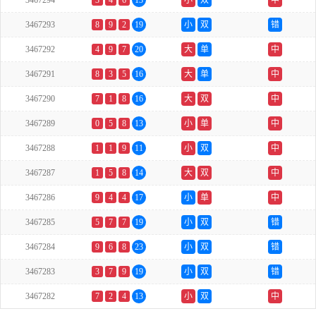
3467294
3
4
6
13
小
双
中
3467293
8
9
2
19
小
双
错
3467292
4
9
7
20
大
单
中
3467291
8
3
5
16
大
单
中
3467290
7
1
8
16
大
双
中
3467289
0
5
8
13
小
单
中
3467288
1
1
9
11
小
双
中
3467287
1
5
8
14
大
双
中
3467286
9
4
4
17
小
单
中
3467285
5
7
7
19
小
双
错
3467284
9
6
8
23
小
双
错
3467283
3
7
9
19
小
双
错
3467282
7
2
4
13
小
双
中