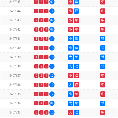
3467345
0
0
2
02
小
单
中
3467344
2
6
3
11
小
双
中
3467343
2
4
3
09
小
单
中
3467342
4
1
4
09
小
单
中
3467341
1
5
8
14
小
单
错
3467340
9
0
9
18
小
单
错
3467339
1
6
3
10
大
单
错
3467338
3
2
8
13
大
双
错
3467337
6
2
4
12
小
双
中
3467336
4
6
0
10
大
双
中
3467335
8
0
9
17
小
单
中
3467334
0
4
0
04
大
单
错
3467333
0
6
9
15
大
双
中