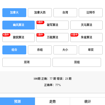
加拿大
加拿大西
台湾
比特币
幽风算法
破军算法
天马算法
狻猊算法
万能算法
朱雀算法
组合
杀组
大小
单双
双项
双组
100期 正确：77 期 错误：23 期
正确率：77%
预测
走势
统计